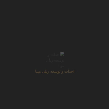
تامین کننده 1
نام خانوادگی تامین کننده 1
b@hotmail.com
شرکت تامین کننده تست 2
آذربایجان شرقی
09123456789
نمایش جزییات
احداث و توسعه ریلی مپنا
دسته‌بندی‌ها
پروژه های EPC تجهیزات قطار شهری
(10)
پروژه های راه آهن برون شهری
(3)
پروژه های ساختمان و ابنیه ریلی
(5)